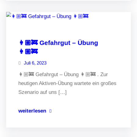
👩🏼‍🚒 Gefahrgut – Übung
👩🏼‍🚒
Juli 6, 2023
👩🏼‍🚒 Gefahrgut – Übung 👩🏼‍🚒 . Zur
heutigen Aktiven-Übung wartete ein großes
Szenario auf uns […]
weiterlesen