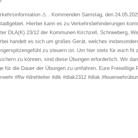
5
erkehrsinformation ⚠️ . Kommenden Samstag, den 24.05.202
Stadtgebiet. Hierbei kann es zu Verkehrsbehinderungen komm
iter DLA(K) 23/12 der Kommunen Kirchzell, Schneeberg, Wei
ierbei handelt es sich um großes Gerät, welches insbesonder
gerspitzengefühl zu steuern ist. Um hier stets für euch fit z
sichern zu können, sind diese Übungen erforderlich. Wir dank
e für die Dauer der Übungen zu umfahren. Eure Freiwillige
uerwehr #ffw #drehleiter #dlk #dlak2312 #dlak #feuerwehrübu