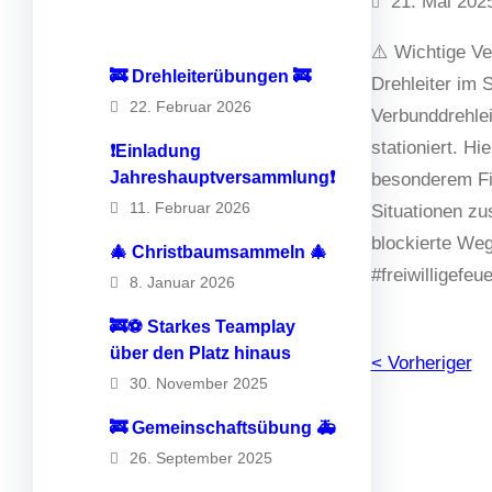
21. Mai 202
⚠️ Wichtige V
🚒 Drehleiterübungen 🚒
Drehleiter im 
22. Februar 2026
Verbunddrehle
stationiert. H
❗️Einladung
Jahreshauptversammlung❗️
besonderem Fin
11. Februar 2026
Situationen zu
blockierte Weg
🎄 Christbaumsammeln 🎄
#freiwilligefe
8. Januar 2026
🚒⚽️ Starkes Teamplay
über den Platz hinaus
< Vorheriger
30. November 2025
🚒 Gemeinschaftsübung 🚑
26. September 2025