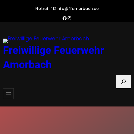
Zum
Notruf : 112
info@ffamorbach.de
Inhalt
Facebook Feuerwehr Amorbach
Instagram Feuerwehr Amorbach
springen
Freiwillige Feuerwehr
Amorbach
S
u
c
h
e
n