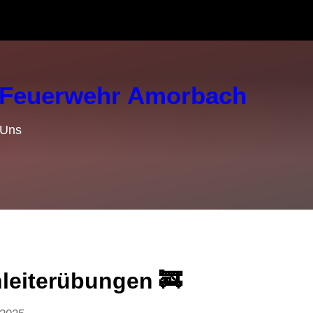
e Feuerwehr Amorbach
 Uns
hleiterübungen 🚒