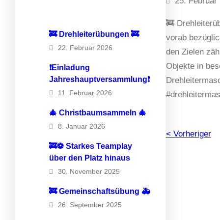
25. Februar
🚒 Drehleiterü
🚒 Drehleiterübungen 🚒
vorab bezüglic
22. Februar 2026
den Zielen zäh
Objekte in bes
❗️Einladung
Jahreshauptversammlung❗️
Drehleitermasc
11. Februar 2026
#drehleitermas
🎄 Christbaumsammeln 🎄
8. Januar 2026
< Vorheriger
🚒⚽️ Starkes Teamplay
über den Platz hinaus
30. November 2025
🚒 Gemeinschaftsübung 🚑
26. September 2025