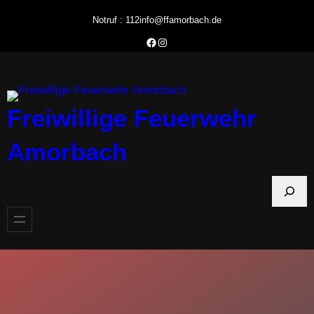
Zum
Notruf : 112
info@ffamorbach.de
Inhalt
Facebook Feuerwehr Amorbach
Instagram Feuerwehr Amorbach
springen
Freiwillige Feuerwehr
Amorbach
S
u
c
h
e
n