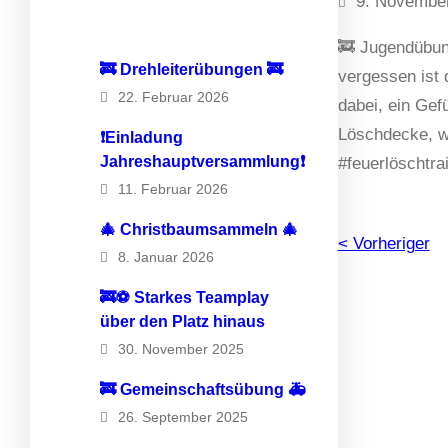
9. Novembe
🚒 Jugendübung
🚒 Drehleiterübungen 🚒
vergessen ist
22. Februar 2026
dabei, ein Gef
Löschdecke, wu
❗️Einladung
Jahreshauptversammlung❗️
#feuerlöschtr
11. Februar 2026
🎄 Christbaumsammeln 🎄
< Vorheriger
8. Januar 2026
🚒⚽️ Starkes Teamplay
über den Platz hinaus
30. November 2025
🚒 Gemeinschaftsübung 🚑
26. September 2025