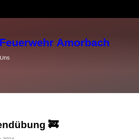
e Feuerwehr Amorbach
 Uns
endübung 🚒