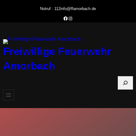
Zum
Notruf : 112
info@ffamorbach.de
Inhalt
Facebook Feuerwehr Amorbach
Instagram Feuerwehr Amorbach
springen
Freiwillige Feuerwehr
Amorbach
S
u
c
h
e
n