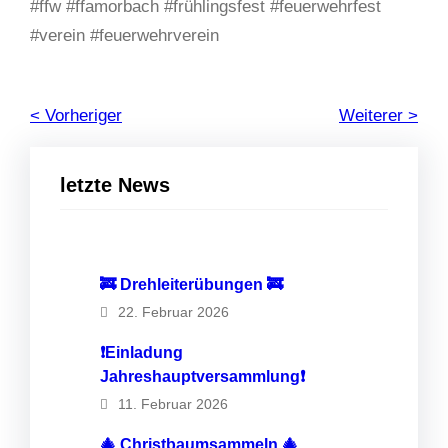
#ffw #ffamorbach #frühlingsfest #feuerwehrfest
#verein #feuerwehrverein
< Vorheriger
Weiterer >
letzte News
🚒 Drehleiterübungen 🚒
22. Februar 2026
❗️Einladung
Jahreshauptversammlung❗️
11. Februar 2026
🎄 Christbaumsammeln 🎄