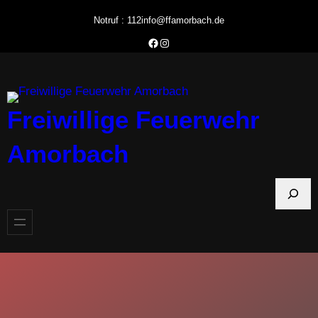
Zum
Notruf : 112
info@ffamorbach.de
Inhalt
Facebook Feuerwehr Amorbach
Instagram Feuerwehr Amorbach
springen
Freiwillige Feuerwehr
Amorbach
S
u
c
h
e
n