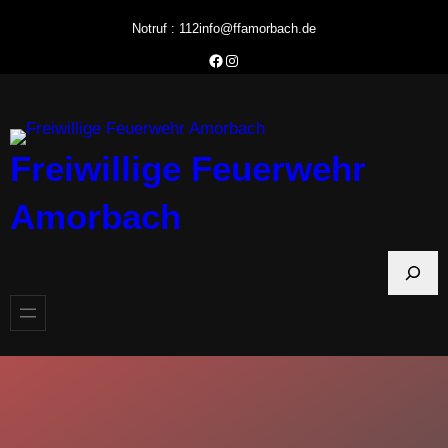
Zum
Notruf : 112
info@ffamorbach.de
Inhalt
Facebook Feuerwehr Amorbach
Instagram Feuerwehr Amorbach
springen
Freiwillige Feuerwehr
Amorbach
S
u
c
h
e
n