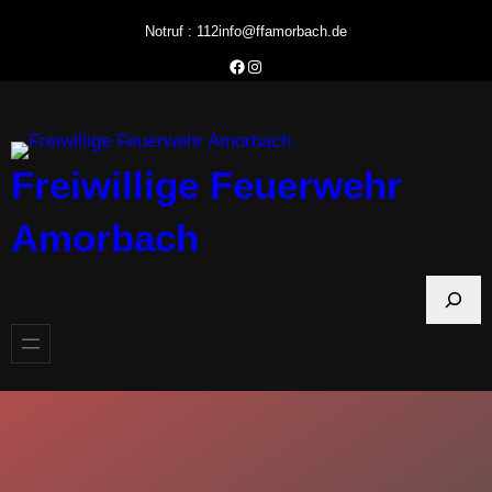
Zum
Notruf : 112
info@ffamorbach.de
Inhalt
Facebook Feuerwehr Amorbach
Instagram Feuerwehr Amorbach
springen
Freiwillige Feuerwehr
Amorbach
S
u
c
h
e
n