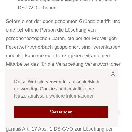
DS-GVO erhoben.
Sofern einer der oben genannten Gründe zutrifft und
eine betroffene Person die Löschung von
personenbezogenen Daten, die bei der Freiwilligen
Feuerwehr Amorbach gespeichert sind, veranlassen
möchte, kann sie sich hierzu jederzeit an einen
Mitarbeiter des für die Verarbeitung Verantwortlichen
x
wenden. Der Mitarbeiter der Freiwilligen Feuerwehr
Amorbach wird veranlassen, dass dem
Diese Website verwendet ausschließlich
notwendige Cookies und erstellt keine
Löschverlangen unverzüglich nachgekommen wird.
Nutzeranalysen.
weitere Informationen
Wurden die personenbezogenen Daten von der
Freiwilligen Feuerwehr Amorbach öffentlich gemacht
Verstanden
und ist unser Unternehmen als Verantwortlicher
gemäß Art. 17 Abs. 1 DS-GVO zur Löschung der