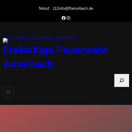
Zum
Notruf : 112
info@ffamorbach.de
Inhalt
Facebook Feuerwehr Amorbach
Instagram Feuerwehr Amorbach
springen
Freiwillige Feuerwehr
Amorbach
S
u
c
h
e
n