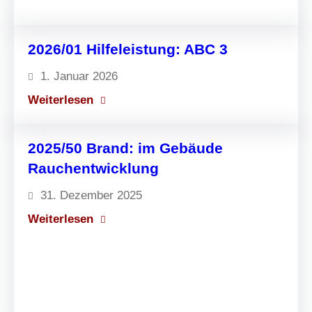
6
r
/
h
0
e
2026/01 Hilfeleistung: ABC 3
2
i
1. Januar 2026
B
t
:
Weiterlesen
r
s
2
a
d
0
n
2025/50 Brand: im Gebäude
i
2
d
Rauchentwicklung
e
6
:
n
31. Dezember 2025
/
i
s
:
Weiterlesen
0
m
t
2
1
G
:
0
H
e
2
i
b
5
l
ä