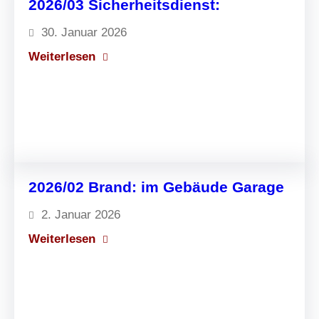
2026/03 Sicherheitsdienst:
30. Januar 2026
:
Weiterlesen
2
0
2
6
/
0
2026/02 Brand: im Gebäude Garage
3
2. Januar 2026
S
:
Weiterlesen
i
2
c
0
h
2
e