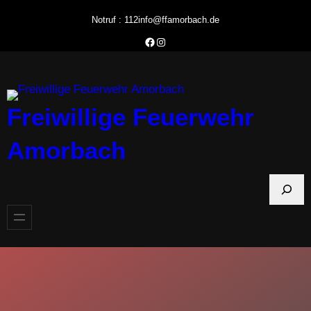
Zum
Notruf : 112
info@ffamorbach.de
Inhalt
Facebook Feuerwehr Amorbach
Instagram Feuerwehr Amorbach
springen
Freiwillige Feuerwehr
Amorbach
S
u
c
h
e
n