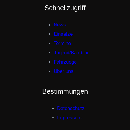
Schnellzugriff
d
e
R
News
a
Einsätze
u
Termine
c
Jugend/Bambini
h
Fahrzuege
e
Über uns
n
t
Bestimmungen
w
i
Datenschutz
c
k
Impressum
l