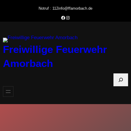
Zum
Notruf : 112
info@ffamorbach.de
Inhalt
Facebook Feuerwehr Amorbach
Instagram Feuerwehr Amorbach
springen
Freiwillige Feuerwehr
Amorbach
S
u
c
h
e
n