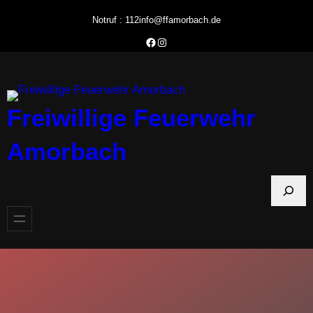
Zum
Notruf : 112
info@ffamorbach.de
Inhalt
Facebook Feuerwehr Amorbach
Instagram Feuerwehr Amorbach
springen
Freiwillige Feuerwehr
Amorbach
S
u
c
h
e
n