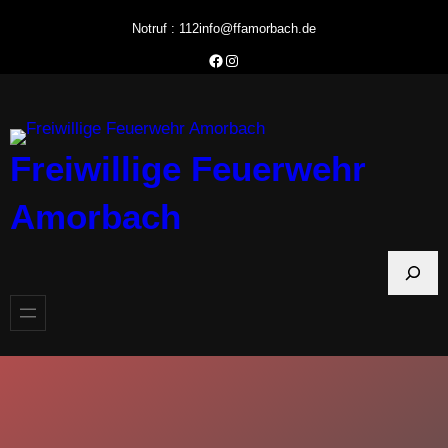
Zum
Notruf : 112
info@ffamorbach.de
Inhalt
Facebook Feuerwehr Amorbach
Instagram Feuerwehr Amorbach
springen
Freiwillige Feuerwehr
Amorbach
S
u
c
h
e
n