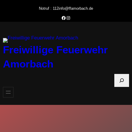
Zum
Notruf : 112
info@ffamorbach.de
Inhalt
Facebook Feuerwehr Amorbach
Instagram Feuerwehr Amorbach
springen
Freiwillige Feuerwehr
Amorbach
S
u
c
h
e
n