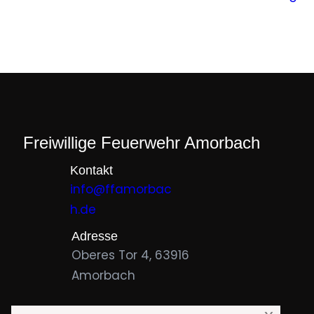
Freiwillige Feuerwehr Amorbach
Kontakt
info@ffamorbac
h.de
Adresse
Oberes Tor 4, 63916
Amorbach