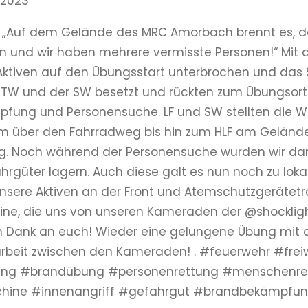
 2023
. „Auf dem Gelände des MRC Amorbach brennt es, da
n und wir haben mehrere vermisste Personen!“ Mit 
ktiven auf den Übungsstart unterbrochen und das S
, MTW und der SW besetzt und rückten zum Übungsort
fung und Personensuche. LF und SW stellten die 
m über den Fahrradweg bis hin zum HLF am Gelände
ng. Noch während der Personensuche wurden wir da
rgüter lagern. Auch diese galt es nun noch zu lokalis
 unsere Aktiven an der Front und Atemschutzgeräte
e, die uns von unseren Kameraden der @shocklight.
n Dank an euch! Wieder eine gelungene Übung mit der
eit zwischen den Kameraden! . #feuerwehr #freiw
ung #brandübung #personenrettung #menschenre
hine #innenangriff #gefahrgut #brandbekämpfu