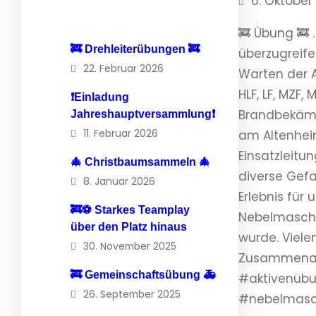
6. Oktober
🚒 Übung 🚒 
🚒 Drehleiterübungen 🚒
überzugreife
22. Februar 2026
Warten der A
HLF, LF, MZF
❗️Einladung
Brandbekämp
Jahreshauptversammlung❗️
11. Februar 2026
am Altenhei
Einsatzleitu
🎄 Christbaumsammeln 🎄
diverse Gefah
8. Januar 2026
Erlebnis für
🚒⚽️ Starkes Teamplay
Nebelmaschin
über den Platz hinaus
wurde. Viele
30. November 2025
Zusammenarb
🚒 Gemeinschaftsübung 🚑
#aktivenüb
26. September 2025
#nebelmasc