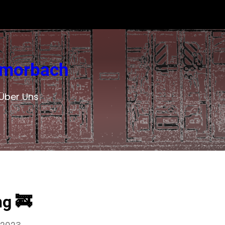
 Amorbach
Über Uns
g 🚒