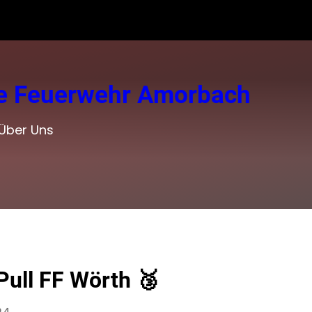
ige Feuerwehr Amorbach
Über Uns
Pull FF Wörth 🥉