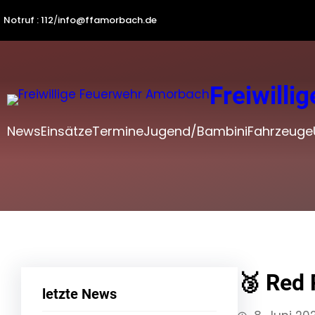
Zum
Notruf : 112
/
info@ffamorbach.de
Inhalt
springen
Freiwill
News
Einsätze
Termine
Jugend/Bambini
Fahrzeuge
🥉 Red 
letzte News