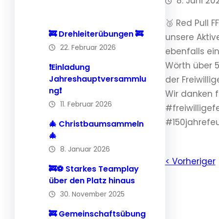
8. Juni 20
🥉 Red Pull 
🚒 Drehleiterübungen 🚒
unsere Aktiv
22. Februar 2026
ebenfalls ei
Wörth über 5
❗️Einladung
Jahreshauptversammlu
der Freiwill
ng❗️
Wir danken f
11. Februar 2026
#freiwillig
#150jahrefe
🎄 Christbaumsammeln
🎄
8. Januar 2026
< Vorheriger
🚒⚽️ Starkes Teamplay
über den Platz hinaus
30. November 2025
🚒 Gemeinschaftsübung