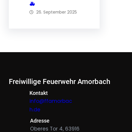
🚑
26. September 2025
Freiwillige Feuerwehr Amorbach
Kontakt
info@ffamorbac
h.de
Adresse
Oberes Tor 4, 63916