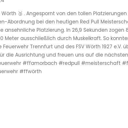
24
FF Wörth 🥉 . Angespornt von den tollen Platzierunge
en-Abordnung bei den heutigen Red Pull Meistersc
ne ansehnliche Platzierung. In 26,9 Sekunden zogen 8
0 Meter ausschließlich durch Muskelkraft. So konnte
ige Feuerwehr Trennfurt und des FSV Wörth 1927 e.V. ü
ür die Ausrichtung und freuen uns auf die nächste
efeuerwehr #ffamorbach #redpull #meisterschaft #
uerwehr #ffwörth