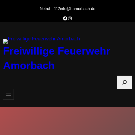
Zum
Notruf : 112
info@ffamorbach.de
Inhalt
Facebook Feuerwehr Amorbach
Instagram Feuerwehr Amorbach
springen
Freiwillige Feuerwehr
Amorbach
S
u
c
h
e
n