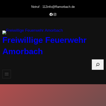
Zum
Notruf : 112
info@ffamorbach.de
Inhalt
Facebook Feuerwehr Amorbach
Instagram Feuerwehr Amorbach
springen
Freiwillige Feuerwehr
Amorbach
S
u
c
h
e
n