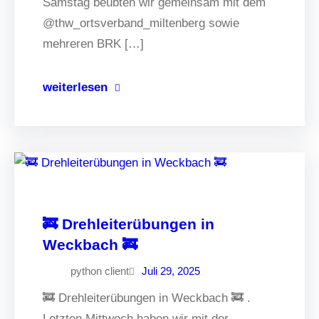
Samstag beübten wir gemeinsam mit dem
@thw_ortsverband_miltenberg sowie
mehreren BRK […]
weiterlesen
🚒 Drehleiterübungen in
Weckbach 🚒
python client
Juli 29, 2025
🚒 Drehleiterübungen in Weckbach 🚒 .
Letzten Mittwoch haben wir mit der