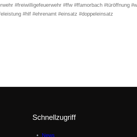
erwehr #freiwilligefeuerwehr #ffw #ffamorbach #türöffnung 
feleistung #hlf #ehrenamt #einsatz #doppeleinsatz
Schnellzugriff
News