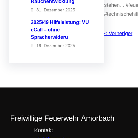
Rauchentwicklung
stehen. . #feu
31. Dezember 2025
#technischehil
2025/49 Hilfeleistung: VU
eCall – ohne
< Vorheriger
Spracherwideru
19. Dezember 2025
Freiwillige Feuerwehr Amorbach
Kontakt