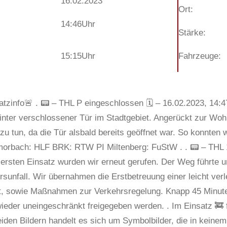
16.02.2023
Ort:
14:46
Uhr
Stärke:
15:15
Uhr
Fahrzeuge:
tzinfo🚨 . 📟 – THL P eingeschlossen 🗓 – 16.02.2023, 14:47
inter verschlossener Tür im Stadtgebiet. Angerückt zur Woh
 zu tun, da die Tür alsbald bereits geöffnet war. So konnten 
morbach: HLF BRK: RTW PI Miltenberg: FuStW . . 📟 – THL 1 
rsten Einsatz wurden wir erneut gerufen. Der Weg führte u
rsunfall. Wir übernahmen die Erstbetreuung einer leicht ver
t, sowie Maßnahmen zur Verkehrsregelung. Knapp 45 Minuten
ieder uneingeschränkt freigegeben werden. . Im Einsatz 🚒
eiden Bildern handelt es sich um Symbolbilder, die in kei