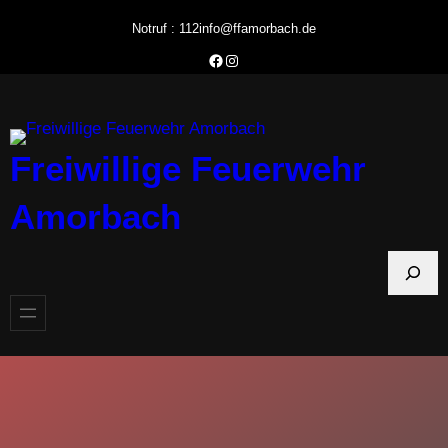
Zum
Notruf : 112
info@ffamorbach.de
Inhalt
Facebook Feuerwehr Amorbach
Instagram Feuerwehr Amorbach
springen
Freiwillige Feuerwehr
Amorbach
S
u
c
h
e
n