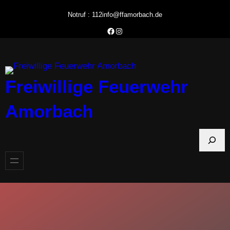
Zum
Notruf : 112
info@ffamorbach.de
Inhalt
Facebook Feuerwehr Amorbach
Instagram Feuerwehr Amorbach
springen
Freiwillige Feuerwehr
Amorbach
S
u
c
h
e
n