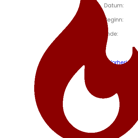
Datum:
Beginn:
Ende:
< Vorheriger