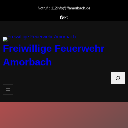
Zum
Notruf : 112
info@ffamorbach.de
Inhalt
Facebook Feuerwehr Amorbach
Instagram Feuerwehr Amorbach
springen
Freiwillige Feuerwehr
Amorbach
S
u
c
h
e
n