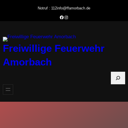
Zum
Notruf : 112
info@ffamorbach.de
Inhalt
Facebook Feuerwehr Amorbach
Instagram Feuerwehr Amorbach
springen
Freiwillige Feuerwehr
Amorbach
S
u
c
h
e
n