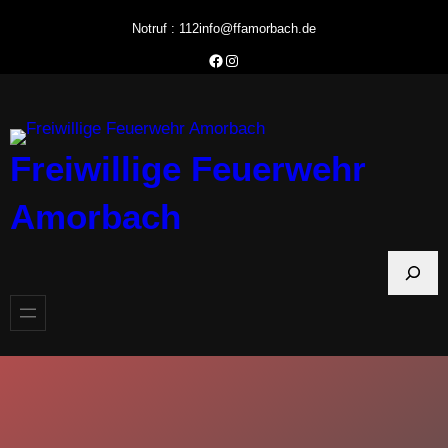
Zum
Notruf : 112
info@ffamorbach.de
Inhalt
Facebook Feuerwehr Amorbach
Instagram Feuerwehr Amorbach
springen
Freiwillige Feuerwehr
Amorbach
S
u
c
h
e
n