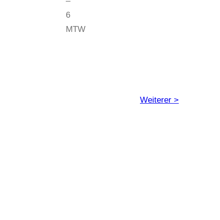
–
6
MTW
Weiterer >