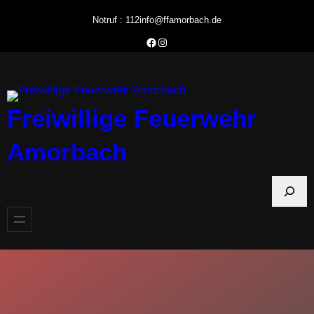
Zum
Notruf : 112
info@ffamorbach.de
Inhalt
Facebook Feuerwehr Amorbach
Instagram Feuerwehr Amorbach
springen
Freiwillige Feuerwehr
Amorbach
S
u
c
h
e
n