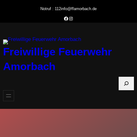
Zum
Notruf : 112
info@ffamorbach.de
Inhalt
Facebook Feuerwehr Amorbach
Instagram Feuerwehr Amorbach
springen
Freiwillige Feuerwehr
Amorbach
S
u
c
h
e
n