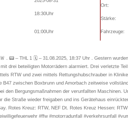
2025-08-31
Ort:
18:30
Uhr
Stärke:
01:00
Uhr
Fahrzeuge:
 🚨 . 📟 – THL 1 🗓 – 31.08.2025, 18:37 Uhr . Gestern wurde
 mit drei beteiligten Motorrädern alarmiert. Drei verletzte 
ttels RTW und zwei mittels Rettungshubschrauber in Klinik
ie B47 zwischen Boxbrunn und Amorbach zeitweise vollständ
bei den Bergungsmaßnahmen der verunfallten Maschinen. Uns
r die Straße wieder freigaben und ins Gerätehaus einrückt
ay. Rotes Kreuz: RTW, NEF Dt. Rotes Kreuz Hessen: RTW P
eiwilligefeuerwehr #ffw #motorradunfall #verkehrsunfall #vu