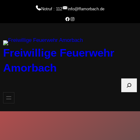
Zum
Notruf : 112
info@ffamorbach.de
Inhalt
Facebook Feuerwehr Amorbach
Instagram Feuerwehr Amorbach
springen
Freiwillige Feuerwehr
Amorbach
S
u
c
h
e
n