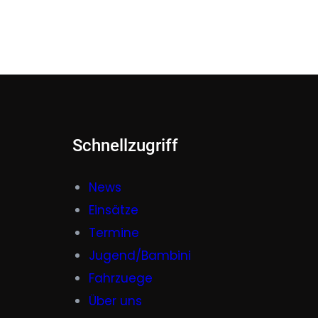
Schnellzugriff
News
Einsätze
Termine
Jugend/Bambini
Fahrzuege
Über uns