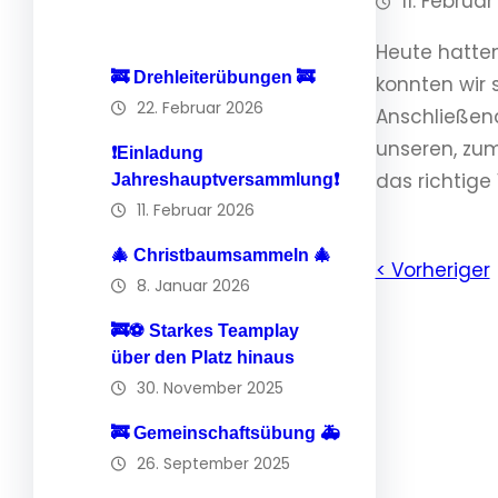
11. Februa
Heute hatten
🚒 Drehleiterübungen 🚒
konnten wir 
22. Februar 2026
Anschließend
unseren, zu
❗️Einladung
das richtige 
Jahreshauptversammlung❗️
11. Februar 2026
🎄 Christbaumsammeln 🎄
< Vorheriger
8. Januar 2026
🚒⚽️ Starkes Teamplay
über den Platz hinaus
30. November 2025
🚒 Gemeinschaftsübung 🚑
26. September 2025