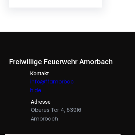
Freiwillige Feuerwehr Amorbach
Kontakt
info@ffamorbac
h.de
Adresse
Oberes Tor 4, 63916
Amorbach