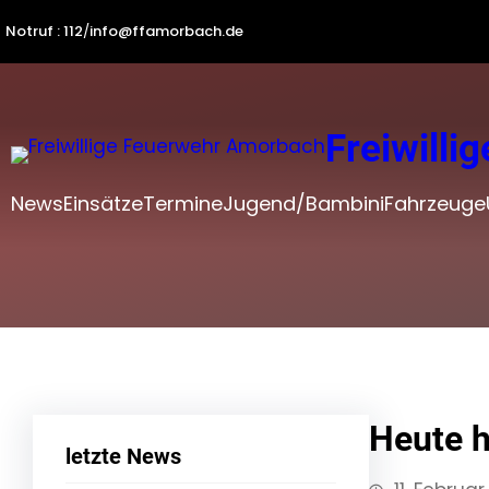
Zum
Notruf : 112
/
info@ffamorbach.de
Inhalt
springen
Freiwill
News
Einsätze
Termine
Jugend/Bambini
Fahrzeuge
Heute h
letzte News