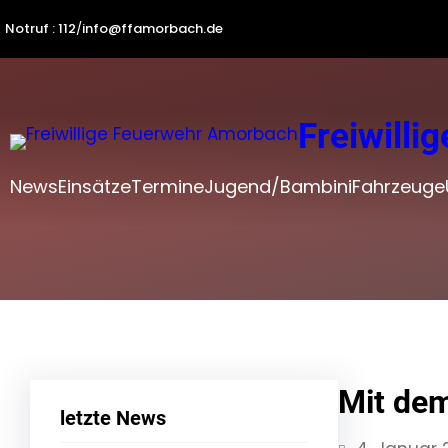
Zum
Notruf : 112
/
info@ffamorbach.de
Inhalt
springen
Freiwill
News
Einsätze
Termine
Jugend/Bambini
Fahrzeuge
Mit dem
letzte News