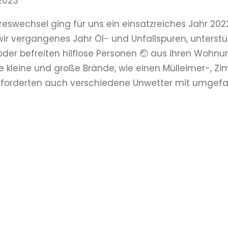
2023
eswechsel ging für uns ein einsatzreiches Jahr 2022 
wir vergangenes Jahr Öl- und Unfallspuren, unterst
oder befreiten hilflose Personen 🤕 aus ihren Wohnun
e kleine und große Brände, wie einen Mülleimer-, 
zt forderten auch verschiedene Unwetter mit umge