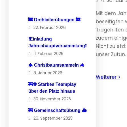
4. Januar 
Mit dem Jahr
🚒 Drehleiterübungen 🚒
beseitigten 
22. Februar 2026
Tragehilfen 
zudem einig
❗️Einladung
Nicht zulet
Jahreshauptversammlung❗️
11. Februar 2026
unser Zutun.
🎄 Christbaumsammeln 🎄
8. Januar 2026
Weiterer >
🚒⚽️ Starkes Teamplay
über den Platz hinaus
30. November 2025
🚒 Gemeinschaftsübung 🚑
26. September 2025