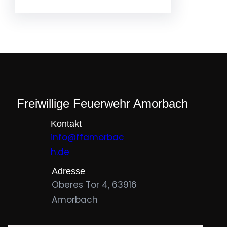
Freiwillige Feuerwehr Amorbach
Kontakt
info@ffamorbac
h.de
Adresse
Oberes Tor 4, 63916
Amorbach