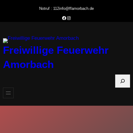
Zum
Notruf : 112
info@ffamorbach.de
Inhalt
Facebook Feuerwehr Amorbach
Instagram Feuerwehr Amorbach
springen
Freiwillige Feuerwehr
Amorbach
S
u
c
h
e
n