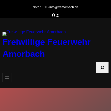
Zum
Notruf : 112
info@ffamorbach.de
Inhalt
Facebook Feuerwehr Amorbach
Instagram Feuerwehr Amorbach
springen
Freiwillige Feuerwehr
Amorbach
S
u
c
h
e
n