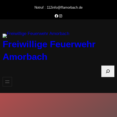
Zum
Notruf : 112
info@ffamorbach.de
Inhalt
Facebook Feuerwehr Amorbach
Instagram Feuerwehr Amorbach
springen
Freiwillige Feuerwehr
Amorbach
S
u
c
h
e
n