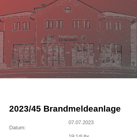
n
2023/45 Brandmeldeanlage
07.07.2023
Datum:
19:14
Uhr