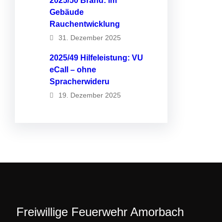
2025/50 Brand: im
Gebäude
Rauchentwicklung
31. Dezember 2025
2025/49 Hilfeleistung: VU
eCall – ohne
Spracherwideru
19. Dezember 2025
Freiwillige Feuerwehr Amorbach