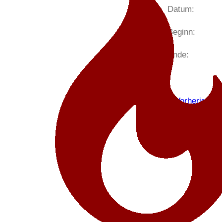
Datum:
Beginn:
Ende:
< Vorheriger