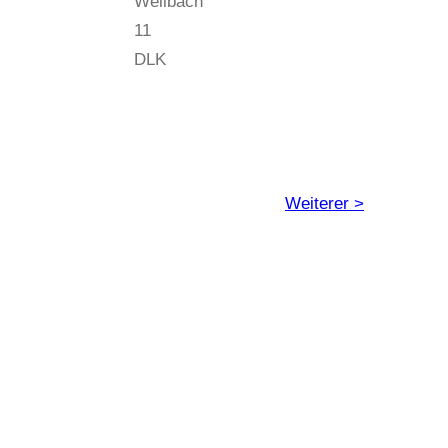
Weilbach
11
DLK
Weiterer >