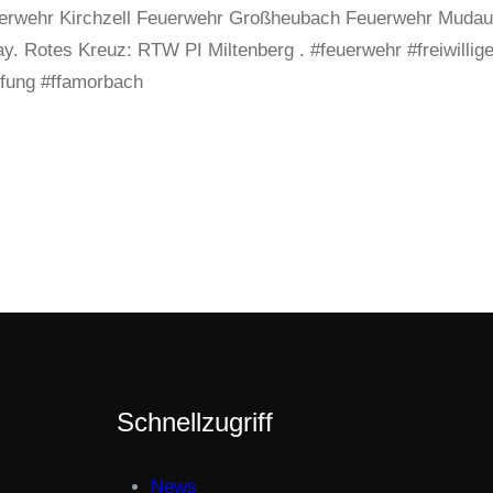
euerwehr Kirchzell Feuerwehr Großheubach Feuerwehr Mudau 
. Rotes Kreuz: RTW PI Miltenberg . #feuerwehr #freiwillige
fung #ffamorbach
Schnellzugriff
News