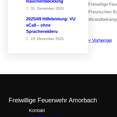
Rauchentwicklung
Freiwillige F
31. Dezember 2025
Preunschen Bay
2025/49 Hilfeleistung: VU
#brandbekämp
eCall – ohne
Spracherwideru
19. Dezember 2025
< Vorheriger
Freiwillige Feuerwehr Amorbach
Kontakt