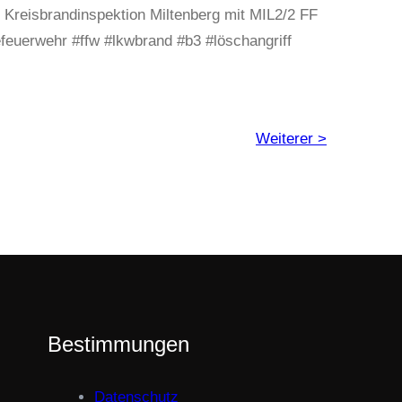
Kreisbrandinspektion Miltenberg mit MIL2/2 FF
feuerwehr #ffw #lkwbrand #b3 #löschangriff
Weiterer >
Bestimmungen
Datenschutz