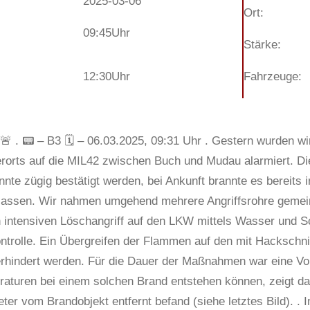
2025-03-06
Ort:
09:45
Uhr
Stärke:
12:30
Uhr
Fahrzeuge:
 🚨 . 📟 – B3 🗓 – 06.03.2025, 09:31 Uhr . Gestern wurden 
orts auf die MIL42 zwischen Buch und Mudau alarmiert. D
nte zügig bestätigt werden, bei Ankunft brannte es bereits 
erlassen. Wir nahmen umgehend mehrere Angriffsrohre gemei
n intensiven Löschangriff auf den LKW mittels Wasser und Sc
ntrolle. Ein Übergreifen der Flammen auf den mit Hackschni
erhindert werden. Für die Dauer der Maßnahmen war eine Vol
turen bei einem solchen Brand entstehen können, zeigt das 
Meter vom Brandobjekt entfernt befand (siehe letztes Bild).