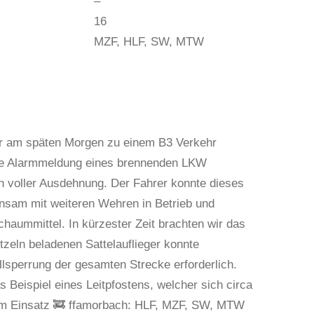
–
16
MZF, HLF, SW, MTW
wir am späten Morgen zu einem B3 Verkehr
ie Alarmmeldung eines brennenden LKW
in voller Ausdehnung. Der Fahrer konnte dieses
nsam mit weiteren Wehren in Betrieb und
haummittel. In kürzester Zeit brachten wir das
tzeln beladenen Sattelauflieger konnte
lsperrung der gesamten Strecke erforderlich.
Beispiel eines Leitpfostens, welcher sich circa
 . Im Einsatz 🚒 ffamorbach: HLF, MZF, SW, MTW